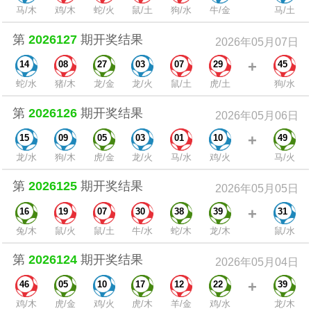
马/木
鸡/木
蛇/火
鼠/土
狗/水
牛/金
马/土
第
2026127
期开奖结果
2026年05月07日
+
14
08
27
03
07
29
45
蛇/水
猪/木
龙/金
龙/火
鼠/土
虎/土
狗/水
第
2026126
期开奖结果
2026年05月06日
+
15
09
05
03
01
10
49
龙/水
狗/木
虎/金
龙/火
马/水
鸡/火
马/火
第
2026125
期开奖结果
2026年05月05日
+
16
19
07
30
38
39
31
兔/木
鼠/火
鼠/土
牛/水
蛇/木
龙/木
鼠/水
第
2026124
期开奖结果
2026年05月04日
+
46
05
10
17
12
22
39
鸡/木
虎/金
鸡/火
虎/木
羊/金
鸡/水
龙/木