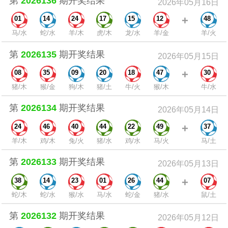
第
2026136
期开奖结果
2026年05月16日
+
01
14
24
17
15
12
48
马/水
蛇/水
羊/木
虎/木
龙/水
羊/金
羊/火
第
2026135
期开奖结果
2026年05月15日
+
08
35
09
20
18
47
30
猪/木
猴/金
狗/木
猪/土
牛/火
猴/木
牛/水
第
2026134
期开奖结果
2026年05月14日
+
24
46
40
44
22
49
37
羊/木
鸡/木
兔/火
猪/水
鸡/水
马/火
马/土
第
2026133
期开奖结果
2026年05月13日
+
38
14
23
01
26
44
07
蛇/木
蛇/水
猴/水
马/水
蛇/金
猪/水
鼠/土
第
2026132
期开奖结果
2026年05月12日