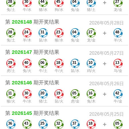
+
28
30
44
45
04
20
27
兔/土
牛/水
猪/水
狗/水
兔/金
猪/土
龙/金
第
2026148
期开奖结果
2026年05月28日
+
28
24
31
23
04
27
48
兔/土
羊/木
鼠/水
猴/水
兔/金
龙/金
羊/火
第
2026147
期开奖结果
2026年05月27日
+
29
40
06
18
31
10
13
虎/土
兔/火
牛/土
牛/火
鼠/水
鸡/火
马/金
第
2026146
期开奖结果
2026年05月26日
+
11
30
20
19
05
16
42
猴/火
牛/水
猪/土
鼠/火
虎/金
兔/木
牛/金
第
2026145
期开奖结果
2026年05月25日
+
36
43
25
32
37
18
05