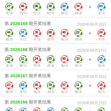
+
27
46
06
38
20
34
03
龙/金
鸡/木
牛/土
蛇/木
猪/土
鸡/金
龙/火
第
2026169
期开奖结果
2026年06月18日
+
44
37
30
08
40
22
24
猪/水
马/土
牛/水
猪/木
兔/火
鸡/水
羊/木
第
2026168
期开奖结果
2026年06月17日
+
27
11
24
05
40
33
15
龙/金
猴/火
羊/木
虎/金
兔/火
狗/火
龙/水
第
2026167
期开奖结果
2026年06月16日
+
23
03
40
39
07
11
19
猴/水
龙/火
兔/火
龙/木
鼠/土
猴/火
鼠/火
第
2026166
期开奖结果
2026年06月15日
20
15
01
04
21
28
06