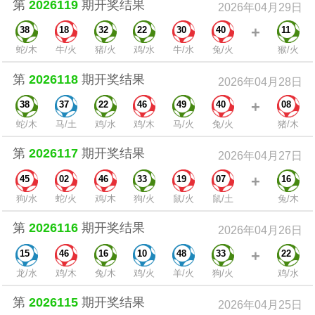
第
2026119
期开奖结果
2026年04月29日
+
38
18
32
22
30
40
11
蛇/木
牛/火
猪/火
鸡/水
牛/水
兔/火
猴/火
第
2026118
期开奖结果
2026年04月28日
+
38
37
22
46
49
40
08
蛇/木
马/土
鸡/水
鸡/木
马/火
兔/火
猪/木
第
2026117
期开奖结果
2026年04月27日
+
45
02
46
33
19
07
16
狗/水
蛇/火
鸡/木
狗/火
鼠/火
鼠/土
兔/木
第
2026116
期开奖结果
2026年04月26日
+
15
46
16
10
48
33
22
龙/水
鸡/木
兔/木
鸡/火
羊/火
狗/火
鸡/水
第
2026115
期开奖结果
2026年04月25日