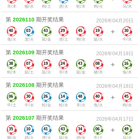
羊/木
猴/水
狗/土
虎/火
蛇/木
狗/火
马/水
第
2026110
期开奖结果
2026年04月20日
+
40
03
43
29
45
19
30
兔/火
龙/火
鼠/金
虎/土
狗/水
鼠/火
牛/水
第
2026109
期开奖结果
2026年04月19日
+
38
07
19
24
43
08
16
蛇/木
鼠/土
鼠/火
羊/木
鼠/金
猪/木
兔/木
第
2026108
期开奖结果
2026年04月18日
+
06
30
26
14
48
40
45
牛/土
牛/水
蛇/金
蛇/水
羊/火
兔/火
狗/水
第
2026107
期开奖结果
2026年04月17日
+
35
10
41
43
34
06
49
猴/金
鸡/火
虎/火
鼠/金
鸡/金
牛/土
马/火