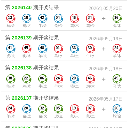
第
2026140
期开奖结果
2026年05月20日
+
13
10
42
04
46
34
16
马/金
鸡/火
牛/金
兔/金
鸡/木
鸡/金
兔/木
第
2026139
期开奖结果
2026年05月19日
+
41
45
48
01
36
30
24
虎/火
狗/水
羊/火
马/水
羊/土
牛/水
羊/木
第
2026138
期开奖结果
2026年05月18日
+
38
22
06
24
20
46
49
蛇/木
鸡/水
牛/土
羊/木
猪/土
鸡/木
马/火
第
2026137
期开奖结果
2026年05月17日
+
24
20
32
05
19
07
26
羊/木
猪/土
猪/火
虎/金
鼠/火
鼠/土
蛇/金