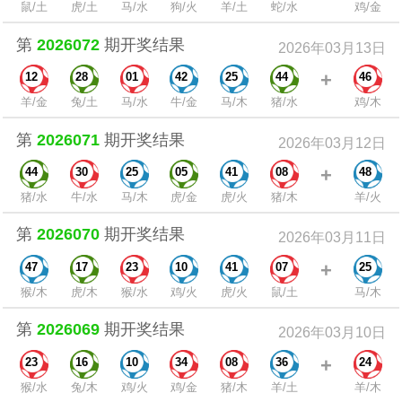
鼠/土
虎/土
马/水
狗/火
羊/土
蛇/水
鸡/金
第
2026072
期开奖结果
2026年03月13日
+
12
28
01
42
25
44
46
羊/金
兔/土
马/水
牛/金
马/木
猪/水
鸡/木
第
2026071
期开奖结果
2026年03月12日
+
44
30
25
05
41
08
48
猪/水
牛/水
马/木
虎/金
虎/火
猪/木
羊/火
第
2026070
期开奖结果
2026年03月11日
+
47
17
23
10
41
07
25
猴/木
虎/木
猴/水
鸡/火
虎/火
鼠/土
马/木
第
2026069
期开奖结果
2026年03月10日
+
23
16
10
34
08
36
24
猴/水
兔/木
鸡/火
鸡/金
猪/木
羊/土
羊/木