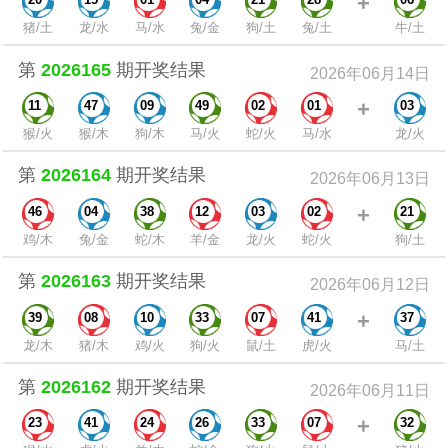
+
猪/土
龙/水
马/水
兔/金
狗/土
兔/土
牛/土
第
2026165
期开奖结果
2026年06月14日
+
11
47
09
49
02
01
03
猴/火
猴/木
狗/木
马/火
蛇/火
马/水
龙/火
第
2026164
期开奖结果
2026年06月13日
+
46
04
38
12
03
02
21
鸡/木
兔/金
蛇/木
羊/金
龙/火
蛇/火
狗/土
第
2026163
期开奖结果
2026年06月12日
+
39
08
10
33
07
41
37
龙/木
猪/木
鸡/火
狗/火
鼠/土
虎/火
马/土
第
2026162
期开奖结果
2026年06月11日
+
23
41
24
26
33
07
32