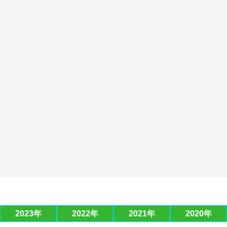
2023年
2022年
2021年
2020年