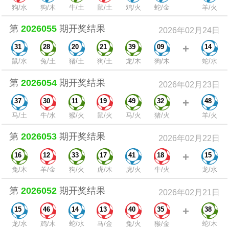
狗/水
狗/木
牛/土
鼠/土
鸡/火
蛇/金
羊/火
第
2026055
期开奖结果
2026年02月24日
+
31
28
20
21
39
09
14
鼠/水
兔/土
猪/土
狗/土
龙/木
狗/木
蛇/水
第
2026054
期开奖结果
2026年02月23日
+
37
30
11
19
49
32
48
马/土
牛/水
猴/火
鼠/火
马/火
猪/火
羊/火
第
2026053
期开奖结果
2026年02月22日
+
16
12
33
17
41
18
15
兔/木
羊/金
狗/火
虎/木
虎/火
牛/火
龙/水
第
2026052
期开奖结果
2026年02月21日
+
15
46
14
13
40
35
38
龙/水
鸡/木
蛇/水
马/金
兔/火
猴/金
蛇/木