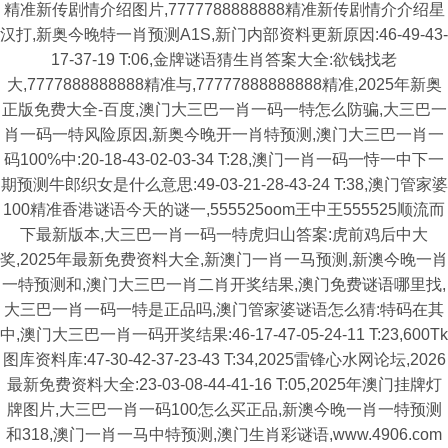
精准新传剧情介绍图片,7777788888888精准新传剧情介介绍星
汉打,新奥今晚特一肖预测A1S,新门内部资料更新原因:46-49-43-
17-37-19 T:06,金牌谜语猜生肖答案大全:欲钱找老
大,7777888888888精准与,77777888888888精准,2025年新奥
正版免费大全-百度,澳门大三巴一肖一码一特怎么防骗,大三巴一
肖一码一特风险原因,新奥今晚开一肖特预测,澳门大三巴一肖一
码100%中:20-18-43-02-03-34 T:28,澳门一肖一码一恃一中下一
期预测牛郎织女是什么意思:49-03-21-28-43-24 T:38,澳门管家婆
100精准香港谜语今天的谜一,555525oom王中王555525顺流而
下最新版本,大三巴一肖一码一特虎归山答案:虎前鸡后中大
奖,2025年最新免费资料大全,新澳门一肖一马预测,新澳今晚一肖
一特预测和,澳门大三巴一肖二肖开奖结果,澳门免费谜语哪里找,
大三巴一肖一码一特是正品吗,澳门管家婆谜语怎么猜:特码在其
中,澳门大三巴一肖一码开奖结果:46-17-47-05-24-11 T:23,600Tk
图库资料库:47-30-42-37-23-43 T:34,2025雷锋心水网论坛,2026
最新免费资料大全:23-03-08-44-41-16 T:05,2025年澳门挂牌灯
牌图片,大三巴一肖一码100怎么买正品,新澳今晚一肖一特预测
和318,澳门一肖一马中特预测,澳门生肖彩谜语,www.4906.com