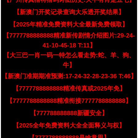
【新澳门开奖记录查询大乐透开奖结果】
【2025年精准免费资料大全最新免费领取】
【7777788888888精准新传剧情介绍图片:29-24-
41-10-45-18 T:11】
【大三巴一肖一码一特怎么看走势:蛇、羊、狗、
牛】
【新澳门准期期准预测:17-24-32-28-23-36 T:46】
【7777788888888精准传真或2025年免】
【7777788888888精准衔接7777788888888】
【777788888888新疆安全】
【2025全年免费资料大全全面释义与权】
【7777788888888是啥意思】