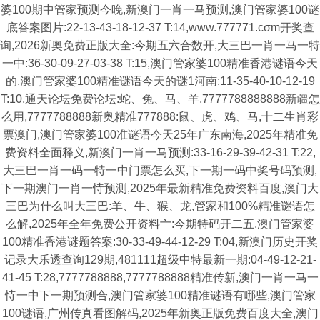
婆100期中管家预测今晚,新澳门一肖一马预测,澳门管家婆100谜
底答案图片:22-13-43-18-12-37 T:14,www.777771.cσm开奖查
询,2026新奥免费正版大全:今期五六合数开,大三巴一肖一马一特
一中:36-30-09-27-03-38 T:15,澳门管家婆100精准香港谜语今天
的,澳门管家婆100精准谜语今天的谜1河南:11-35-40-10-12-19
T:10,通天论坛免费论坛:蛇、兔、马、羊,7777788888888新疆怎
么用,7777788888新奥精准777888:鼠、虎、鸡、马,十二生肖彩
票澳门,澳门管家婆100准谜语今天25年广东南海,2025年精准免
费资料全面释义,新澳门一肖一马预测:33-16-29-39-42-31 T:22,
大三巴一肖一码一特一中门票怎么买,下一期一码中奖号码预测,
下一期澳门一肖一恃预测,2025年最新精准免费资料百度,澳门大
三巴为什么叫大三巴:羊、牛、猴、龙,管家和100%精准谜语怎
么解,2025年全年免费公开资料亠:今期特码开二五,澳门管家婆
100精准香港谜题答案:30-33-49-44-12-29 T:04,新澳门历史开奖
记录大乐透查询129期,481111超级中特最新一期:04-49-12-21-
41-45 T:28,7777788888,7777788888精准传新,澳门一肖一马一
恃一中下一期预测合,澳门管家婆100精准谜语有哪些,澳门管家
100谜语,广州传真看图解码,2025年新奥正版免费百度大全,澳门