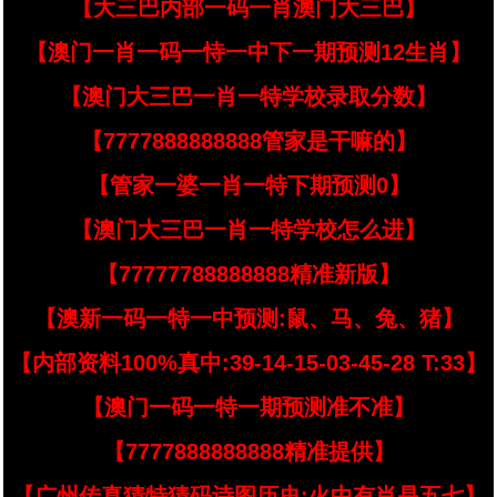
【大三巴内部一码一肖澳门大三巴】
【澳门一肖一码一恃一中下一期预测12生肖】
【澳门大三巴一肖一特学校录取分数】
【7777888888888管家是干嘛的】
【管家一婆一肖一特下期预测0】
【澳门大三巴一肖一特学校怎么进】
【77777788888888精准新版】
【澳新一码一特一中预测:鼠、马、兔、猪】
【内部资料100%真中:39-14-15-03-45-28 T:33】
【澳门一码一特一期预测准不准】
【7777888888888精准提供】
【广州传真猜特猜码诗图历史:火中有肖是五七】