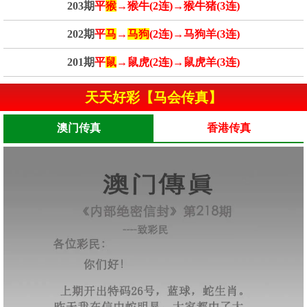
203期
平
猴
→猴牛(2连)→猴牛猪(3连)
202期
平
马
→
马狗
(2连)→马狗羊(3连)
201期
平
鼠
→鼠虎(2连)→鼠虎羊(3连)
天天好彩【马会传真】
澳门传真
香港传真