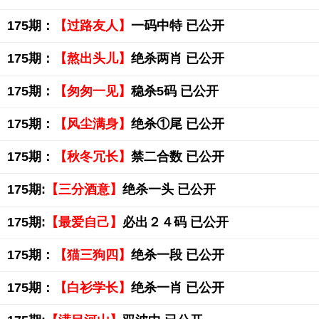
175期：
【过路友人】
一码中特 已公开
175期：
【熬出头儿】
绝杀两肖 已公开
175期：
【匆匆一见】
稳杀5码 已公开
175期：
【风尘满身】
绝杀①尾 已公开
175期：
【秋冬冗长】
禁二合数 已公开
175期:
【三分酒意】
绝杀一头 已公开
175期:
【最爱自己】
必出２４码 已公开
175期：
【猫三狗四】
绝杀一段 已公开
175期：
【白衫学长】
绝杀一肖 已公开