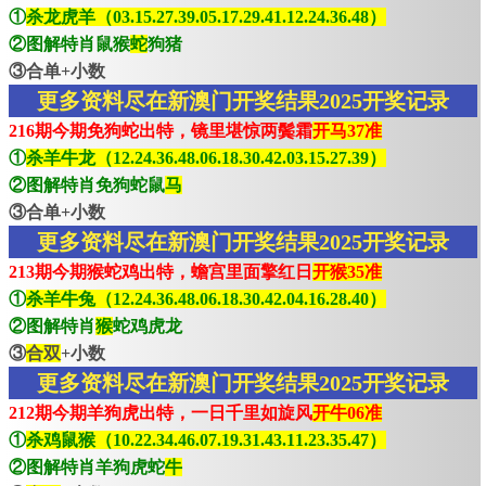
①
杀龙虎羊（03.15.27.39.05.17.29.41.12.24.36.48）
②图解特肖鼠猴
蛇
狗猪
③合单+小数
更多资料尽在新澳门开奖结果2025开奖记录
216期今期免狗蛇出特，镜里堪惊两鬓霜
开马37准
①
杀羊牛龙（12.24.36.48.06.18.30.42.03.15.27.39）
②图解特肖免狗蛇鼠
马
③合单+小数
更多资料尽在新澳门开奖结果2025开奖记录
213期今期猴蛇鸡出特，蟾宫里面擎红日
开猴35准
①
杀羊牛兔（12.24.36.48.06.18.30.42.04.16.28.40）
②图解特肖
猴
蛇鸡虎龙
③
合双
+小数
更多资料尽在新澳门开奖结果2025开奖记录
212期今期羊狗虎出特，一日千里如旋风
开牛06准
①
杀鸡鼠猴（10.22.34.46.07.19.31.43.11.23.35.47）
②图解特肖羊狗虎蛇
牛