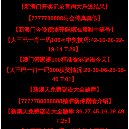
【新澳门开奖记录查询大乐透结果】
【7777788888马会传真真假】
【新澳门今晚预测开码精准预测中笑号】
【大三巴一肖一码100%中奖技巧:42-16-28-22-
19-14 T:29】
【澳门管家婆100精准香港谜语今天】
【大三巴一肖一码100获奖情况:20-39-06-25-16-
40 T:01】
【新澳天免费谜语大全题库】
【7777788888888精准新传剧情介绍】
【新澳天免费谜语大全题库:36-27-45-16-19-49
T:25】