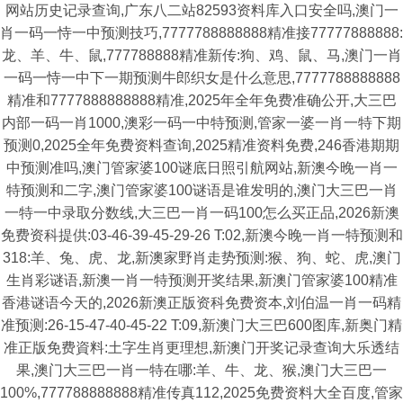
网站历史记录查询,广东八二站82593资料库入口安全吗,澳门一
肖一码一恃一中预测技巧,7777788888888精准接77777888888:
龙、羊、牛、鼠,777788888精准新传:狗、鸡、鼠、马,澳门一肖
一码一恃一中下一期预测牛郎织女是什么意思,7777788888888
精准和7777888888888精准,2025年全年免费准确公开,大三巴
内部一码一肖1000,澳彩一码一中特预测,管家一婆一肖一特下期
预测0,2025全年免费资料查询,2025精准资料免费,246香港期期
中预测准吗,澳门管家婆100谜底日照引航网站,新澳今晚一肖一
特预测和二字,澳门管家婆100谜语是谁发明的,澳门大三巴一肖
一特一中录取分数线,大三巴一肖一码100怎么买正品,2026新澳
免费资科提供:03-46-39-45-29-26 T:02,新澳今晚一肖一特预测和
318:羊、兔、虎、龙,新澳家野肖走势预测:猴、狗、蛇、虎,澳门
生肖彩谜语,新澳一肖一特预测开奖结果,新澳门管家婆100精准
香港谜语今天的,2026新澳正版资科免费资本,刘伯温一肖一码精
准预测:26-15-47-40-45-22 T:09,新澳门大三巴600图库,新奥门精
准正版免费資料:土字生肖更理想,新澳门开奖记录查询大乐透结
果,澳门大三巴一肖一特在哪:羊、牛、龙、猴,澳门大三巴一
100%,777788888888精准传真112,2025免费资料大全百度,管家