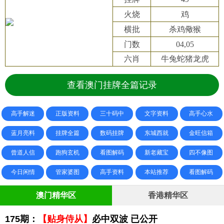
火烧
鸡
横批
杀鸡儆猴
门数
04,05
六肖
牛兔蛇猪龙虎
查看澳门挂牌全篇记录
高手解迷
正版资料
三十码中
文字资料
高手心水
蓝月亮料
挂牌全篇
数码挂牌
东城西就
金旺信箱
曾道人信
跑狗玄机
看图解码
新老藏宝
四不像图
今日闲情
管家婆图
高手资料
本站推荐
看图解码
澳门精华区
香港精华区
175期：
【贴身侍从】
必中双波 已公开